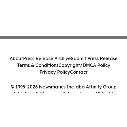
About
Press Release Archive
Submit Press Release
Terms & Conditions
Copyright/DMCA Policy
Privacy Policy
Contact
© 1995-2026 Newsmatics Inc. dba Affinity Group
Publishing & Myanmar Culture Today. All Rights
Reserved.
Cookie Settings / Your Privacy Choices