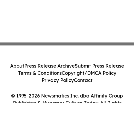
About
Press Release Archive
Submit Press Release
Terms & Conditions
Copyright/DMCA Policy
Privacy Policy
Contact
© 1995-2026 Newsmatics Inc. dba Affinity Group
Publishing & Myanmar Culture Today. All Rights
Reserved.
Cookie Settings / Your Privacy Choices