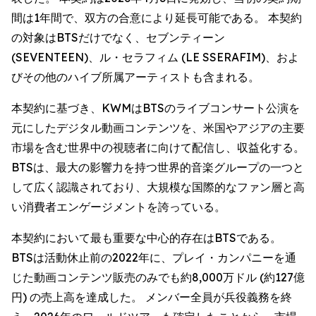
間は1年間で、双方の合意により延長可能である。 本契約
の対象はBTSだけでなく、セブンティーン
(SEVENTEEN)、ル・セラフィム (LE SSERAFIM)、およ
びその他のハイブ所属アーティストも含まれる。
本契約に基づき、KWMはBTSのライブコンサート公演を
元にしたデジタル動画コンテンツを、米国やアジアの主要
市場を含む世界中の視聴者に向けて配信し、収益化する。
BTSは、最大の影響力を持つ世界的音楽グループの一つと
して広く認識されており、大規模な国際的なファン層と高
い消費者エンゲージメントを誇っている。
本契約において最も重要な中心的存在はBTSである。
BTSは活動休止前の2022年に、プレイ・カンパニーを通
じた動画コンテンツ販売のみでも約8,000万ドル (約127億
円) の売上高を達成した。 メンバー全員が兵役義務を終