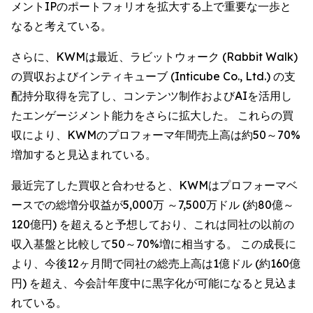
メントIPのポートフォリオを拡大する上で重要な一歩と
なると考えている。
さらに、KWMは最近、ラビットウォーク (Rabbit Walk)
の買収およびインティキューブ (Inticube Co., Ltd.) の支
配持分取得を完了し、コンテンツ制作およびAIを活用し
たエンゲージメント能力をさらに拡大した。 これらの買
収により、KWMのプロフォーマ年間売上高は約50～70%
増加すると見込まれている。
最近完了した買収と合わせると、KWMはプロフォーマベ
ースでの総増分収益が5,000万 ～7,500万ドル (約80億～
120億円) を超えると予想しており、これは同社の以前の
収入基盤と比較して50～70%増に相当する。 この成長に
より、今後12ヶ月間で同社の総売上高は1億ドル (約160億
円) を超え、今会計年度中に黒字化が可能になると見込ま
れている。