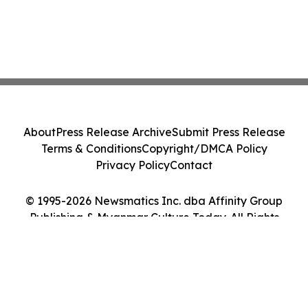
About
Press Release Archive
Submit Press Release
Terms & Conditions
Copyright/DMCA Policy
Privacy Policy
Contact
© 1995-2026 Newsmatics Inc. dba Affinity Group
Publishing & Myanmar Culture Today. All Rights
Reserved.
Cookie Settings / Your Privacy Choices