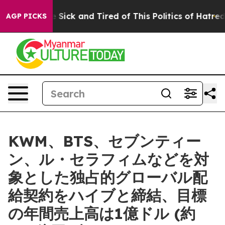
le Are Sick and Tired of This Politics of Hatred”
The S
AGP PICKS
KWM、BTS、セブンティー
ン、ル・セラフィムなどを対
象とした独占的グローバル配
給契約をハイブと締結、目標
の年間売上高は1億ドル (約