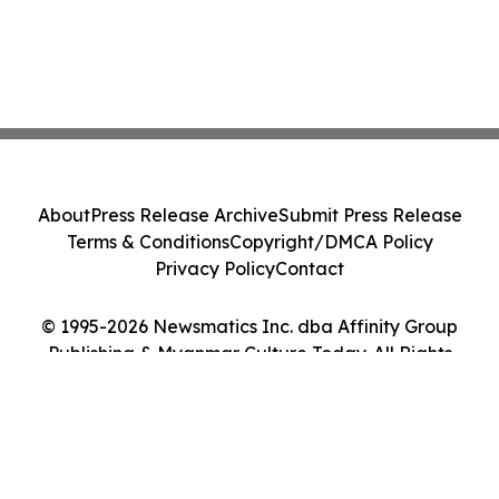
About
Press Release Archive
Submit Press Release
Terms & Conditions
Copyright/DMCA Policy
Privacy Policy
Contact
© 1995-2026 Newsmatics Inc. dba Affinity Group
Publishing & Myanmar Culture Today. All Rights
Reserved.
Cookie Settings / Your Privacy Choices