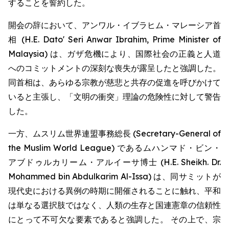
することを誓約した。
開会の辞において、アンワル・イブラヒム・マレーシア首
相 (H.E. Dato' Seri Anwar Ibrahim, Prime Minister of
Malaysia) は、ガザ危機により、国際社会の正義と人道
へのコミットメントの深刻な喪失が露呈したと強調した。
同首相は、あらゆる宗教が慈悲と共存の促進を呼びかけて
いると主張し、「文明の衝突」理論の危険性に対して警告
した。
一方、ムスリム世界連盟事務総長 (Secretary-General of
the Muslim World League) であるムハンマド・ビン・
アブドゥルカリーム・アルイーサ博士 (H.E. Sheikh. Dr.
Mohammed bin Abdulkarim Al-Issa) は、同サミットが
現代史における異例の時期に開催されることに触れ、平和
は単なる選択肢ではなく、人類の生存と国連憲章の信頼性
にとって不可欠な要素であると強調した。 その上で、宗