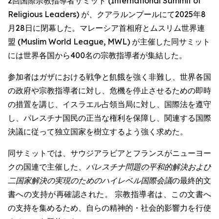
2回国際宗教指導者サミット (International Summit of
Religious Leaders) が、クアラルンプールにて2025年8
月28日に閉幕した。マレーシア首相府とムスリム世界連
盟 (Muslim World League, MWL) が主催した同サミット
には世界各国から400名の宗教指導者が集結した。
参加者はガザにおける戦争と飢餓を強く非難し、世界各国
の政府や宗教指導者に対し、危機を停止させるための即時
の措置を講じ、イスラエル占領当局に対し、国際法を遵守
し、パレスチナ国民の正当な権利を保障し、関連する国際
決議に従って独立国家を樹立するよう強く求めた。
同サミットでは、サウジアラビアとフランスがニューヨー
クの国連で主催した、
パレスチナ問題の平和的解決および
二国家解決の実現のためのハイレベル国際会議
の最終的文
書への支持が再確認された。 宗教指導者は、この文書へ
の支持を集めるため、自らの精神的・社会的影響力を行使